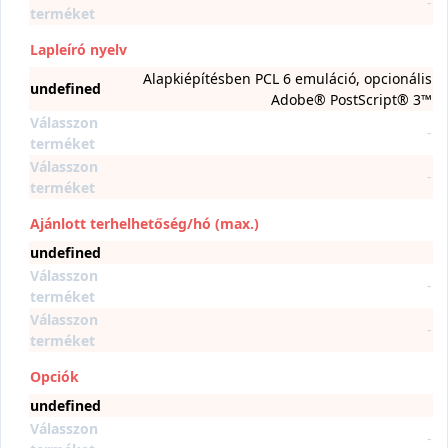
-
terméket
Lapleíró nyelv
Alapkiépítésben PCL 6 emuláció, opcionális
undefined
Adobe® PostScript® 3™
Válasszon
-
terméket
Válasszon
-
terméket
Ajánlott terhelhetőség/hó (max.)
undefined
Válasszon
-
terméket
Válasszon
-
terméket
Opciók
undefined
Válasszon
-