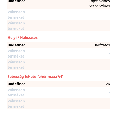
undefined
Copy: Színes
Scan: Színes
Válasszon
-
terméket
Válasszon
-
terméket
Helyi / Hálózatos
undefined
Hálózatos
Válasszon
-
terméket
Válasszon
-
terméket
Sebesség fekete-fehér max.(A4)
undefined
26
Válasszon
-
terméket
Válasszon
-
terméket