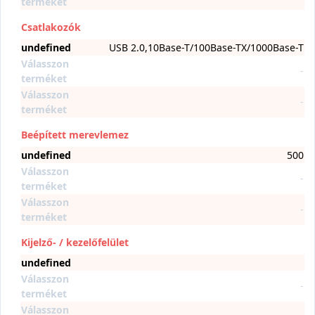
terméket
Csatlakozók
undefined
USB 2.0,10Base-T/100Base-TX/1000Base-T
Válasszon
-
terméket
Válasszon
-
terméket
Beépített merevlemez
undefined
500
Válasszon
-
terméket
Válasszon
-
terméket
Kijelző- / kezelőfelület
undefined
Válasszon
-
terméket
Válasszon