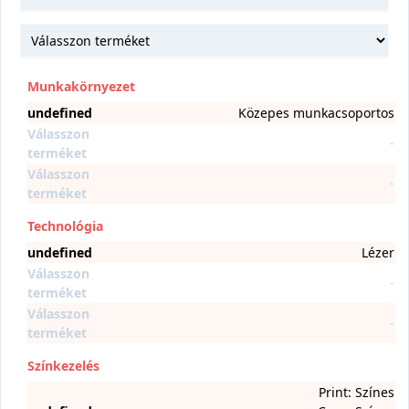
Munkakörnyezet
undefined
Közepes munkacsoportos
Válasszon
-
terméket
Válasszon
-
terméket
Technológia
undefined
Lézer
Válasszon
-
terméket
Válasszon
-
terméket
Színkezelés
Print: Színes