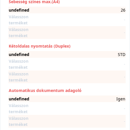
Sebesség színes max.(A4)
undefined
26
Válasszon
-
terméket
Válasszon
-
terméket
Kétoldalas nyomtatás (Duplex)
undefined
STD
Válasszon
-
terméket
Válasszon
-
terméket
Automatikus dokumentum adagoló
undefined
Igen
Válasszon
-
terméket
Válasszon
-
terméket