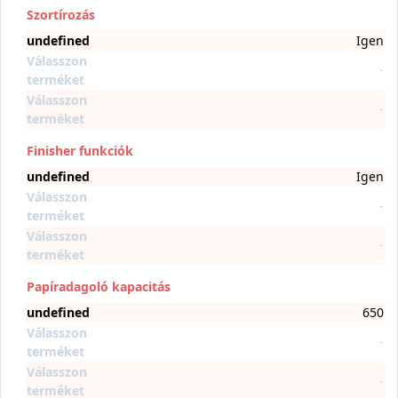
Szortírozás
undefined
Igen
Válasszon
-
terméket
Válasszon
-
terméket
Finisher funkciók
undefined
Igen
Válasszon
-
terméket
Válasszon
-
terméket
Papíradagoló kapacitás
undefined
650
Válasszon
-
terméket
Válasszon
-
terméket