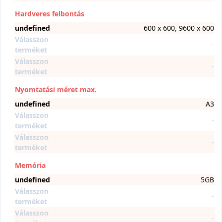
Hardveres felbontás
undefined
600 x 600, 9600 x 600
Válasszon
-
terméket
Válasszon
-
terméket
Nyomtatási méret max.
undefined
A3
Válasszon
-
terméket
Válasszon
-
terméket
Memória
undefined
5GB
Válasszon
-
terméket
Válasszon
-