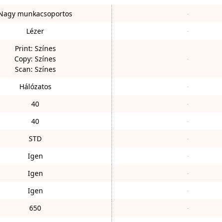
Nagy munkacsoportos
-
Lézer
-
Print: Színes
Copy: Színes
-
Scan: Színes
Hálózatos
-
40
-
40
-
STD
-
Igen
-
Igen
-
Igen
-
650
-