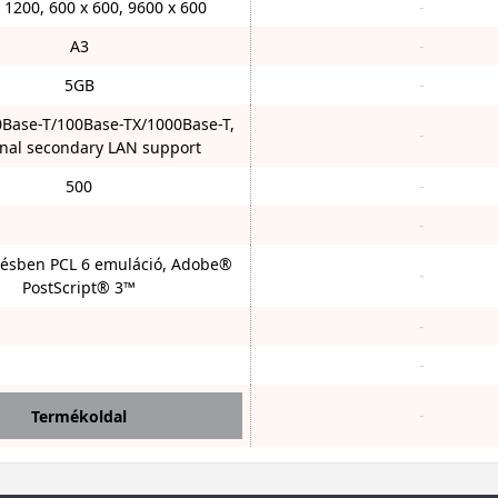
 1200, 600 x 600, 9600 x 600
-
A3
-
5GB
-
0Base-T/100Base-TX/1000Base-T,
-
nal secondary LAN support
500
-
-
tésben PCL 6 emuláció, Adobe®
-
PostScript® 3™
-
-
-
Termékoldal