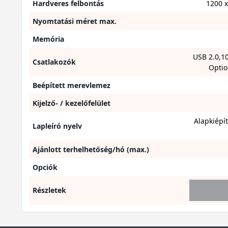
Hardveres felbontás
1200 x
Nyomtatási méret max.
Memória
USB 2.0,1
Csatlakozók
Optio
Beépített merevlemez
Kijelző- / kezelőfelület
Alapkiépí
Lapleíró nyelv
Ajánlott terhelhetőség/hó (max.)
Opciók
Részletek