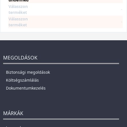
Válasszon
-
terméket
Válasszon
-
terméket
MEGOLDÁSOK
Biztonsági megoldások
Költségszámlálás
Dokumentumkezelés
MÁRKÁK