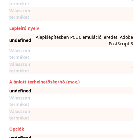
-
terméket
Válasszon
-
terméket
Lapleíró nyelv
Alapkiépítésben PCL 6 emuláció, eredeti Adobe
undefined
PostScript 3
Válasszon
-
terméket
Válasszon
-
terméket
Ajánlott terhelhetőség/hó (max.)
undefined
Válasszon
-
terméket
Válasszon
-
terméket
Opciók
undefined