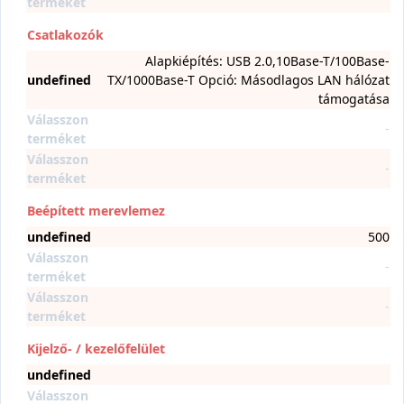
terméket
Csatlakozók
Alapkiépítés: USB 2.0,10Base-T/100Base-
undefined
TX/1000Base-T Opció: Másodlagos LAN hálózat
támogatása
Válasszon
-
terméket
Válasszon
-
terméket
Beépített merevlemez
undefined
500
Válasszon
-
terméket
Válasszon
-
terméket
Kijelző- / kezelőfelület
undefined
Válasszon