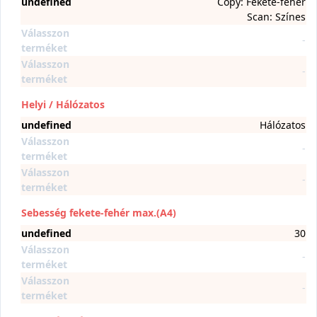
undefined
Copy: Fekete-fehér
Scan: Színes
Válasszon
-
terméket
Válasszon
-
terméket
Helyi / Hálózatos
undefined
Hálózatos
Válasszon
-
terméket
Válasszon
-
terméket
Sebesség fekete-fehér max.(A4)
undefined
30
Válasszon
-
terméket
Válasszon
-
terméket