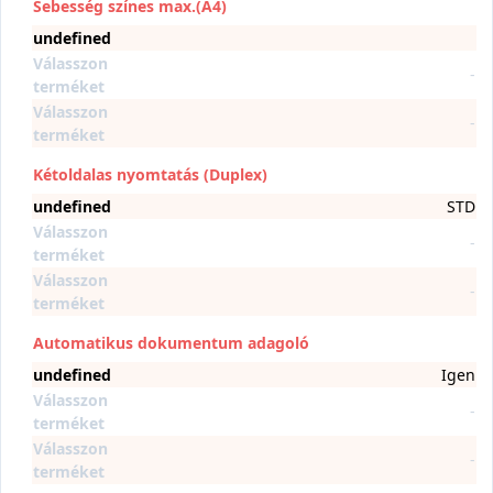
Sebesség színes max.(A4)
undefined
Válasszon
-
terméket
Válasszon
-
terméket
Kétoldalas nyomtatás (Duplex)
undefined
STD
Válasszon
-
terméket
Válasszon
-
terméket
Automatikus dokumentum adagoló
undefined
Igen
Válasszon
-
terméket
Válasszon
-
terméket