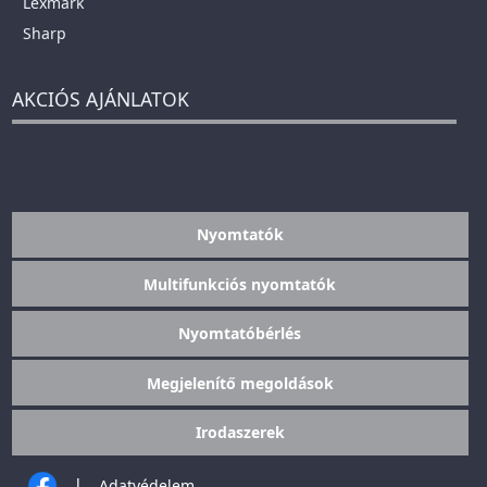
Lexmark
Sharp
AKCIÓS AJÁNLATOK
Nyomtatók
Multifunkciós nyomtatók
Nyomtatóbérlés
Megjelenítő megoldások
Irodaszerek
|
Adatvédelem