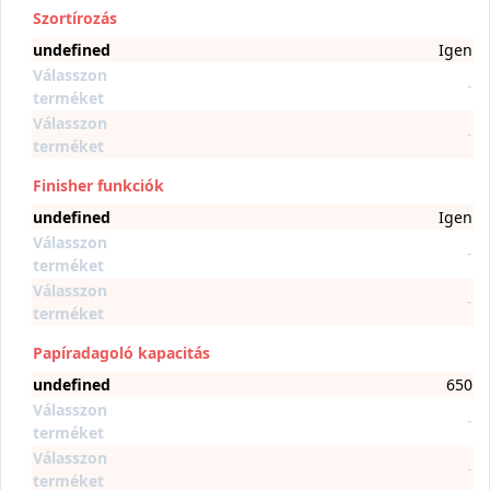
Szortírozás
undefined
Igen
Válasszon
-
terméket
Válasszon
-
terméket
Finisher funkciók
undefined
Igen
Válasszon
-
terméket
Válasszon
-
terméket
Papíradagoló kapacitás
undefined
650
Válasszon
-
terméket
Válasszon
-
terméket