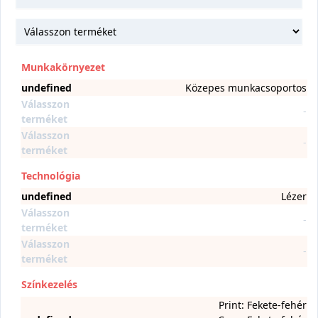
Munkakörnyezet
undefined
Közepes munkacsoportos
Válasszon
-
terméket
Válasszon
-
terméket
Technológia
undefined
Lézer
Válasszon
-
terméket
Válasszon
-
terméket
Színkezelés
Print: Fekete-fehér