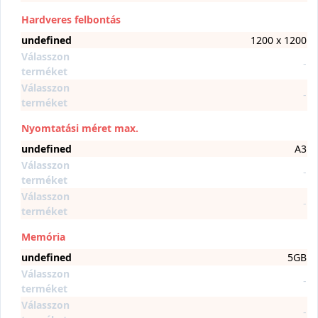
Hardveres felbontás
undefined
1200 x 1200
Válasszon
-
terméket
Válasszon
-
terméket
Nyomtatási méret max.
undefined
A3
Válasszon
-
terméket
Válasszon
-
terméket
Memória
undefined
5GB
Válasszon
-
terméket
Válasszon
-