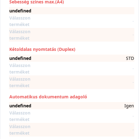
Sebesség színes max.(A4)
undefined
Válasszon
-
terméket
Válasszon
-
terméket
Kétoldalas nyomtatás (Duplex)
undefined
STD
Válasszon
-
terméket
Válasszon
-
terméket
Automatikus dokumentum adagoló
undefined
Igen
Válasszon
-
terméket
Válasszon
-
terméket