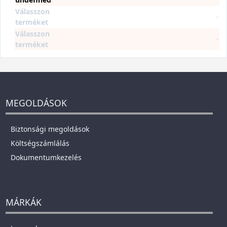
Válasszon
-
terméket
Válasszon
-
terméket
MEGOLDÁSOK
Biztonsági megoldások
Költségszámlálás
Dokumentumkezelés
MÁRKÁK