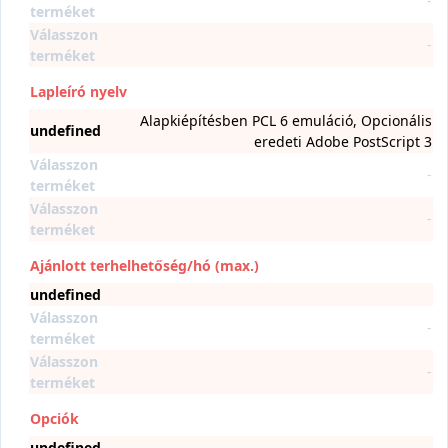
-
terméket
Válasszon
-
terméket
Lapleíró nyelv
Alapkiépítésben PCL 6 emuláció, Opcionális
undefined
eredeti Adobe PostScript 3
Válasszon
-
terméket
Válasszon
-
terméket
Ajánlott terhelhetőség/hó (max.)
undefined
Válasszon
-
terméket
Válasszon
-
terméket
Opciók
undefined