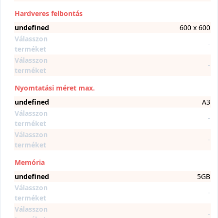
Hardveres felbontás
undefined
600 x 600
Válasszon
-
terméket
Válasszon
-
terméket
Nyomtatási méret max.
undefined
A3
Válasszon
-
terméket
Válasszon
-
terméket
Memória
undefined
5GB
Válasszon
-
terméket
Válasszon
-