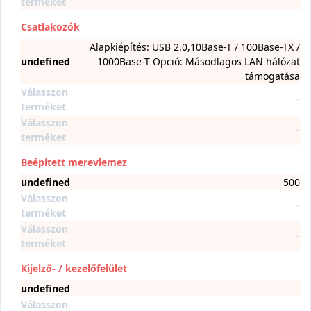
terméket
Csatlakozók
Alapkiépítés: USB 2.0,10Base-T / 100Base-TX /
undefined
1000Base-T Opció: Másodlagos LAN hálózat
támogatása
Válasszon
-
terméket
Válasszon
-
terméket
Beépített merevlemez
undefined
500
Válasszon
-
terméket
Válasszon
-
terméket
Kijelző- / kezelőfelület
undefined
Válasszon