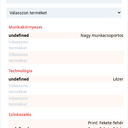
Munkakörnyezet
undefined
Nagy munkacsoportos
Válasszon
-
terméket
Válasszon
-
terméket
Technológia
undefined
Lézer
Válasszon
-
terméket
Válasszon
-
terméket
Színkezelés
Print: Fekete-fehér