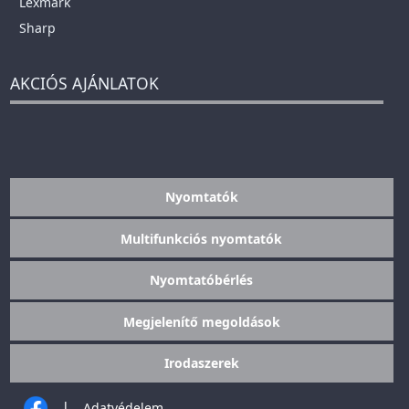
Lexmark
Sharp
AKCIÓS AJÁNLATOK
Nyomtatók
Multifunkciós nyomtatók
Nyomtatóbérlés
Megjelenítő megoldások
Irodaszerek
|
Adatvédelem