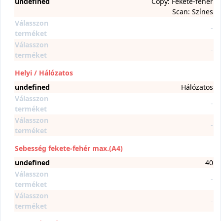
undefined
Copy: Fekete-fehér
Scan: Színes
Válasszon
-
terméket
Válasszon
-
terméket
Helyi / Hálózatos
undefined
Hálózatos
Válasszon
-
terméket
Válasszon
-
terméket
Sebesség fekete-fehér max.(A4)
undefined
40
Válasszon
-
terméket
Válasszon
-
terméket