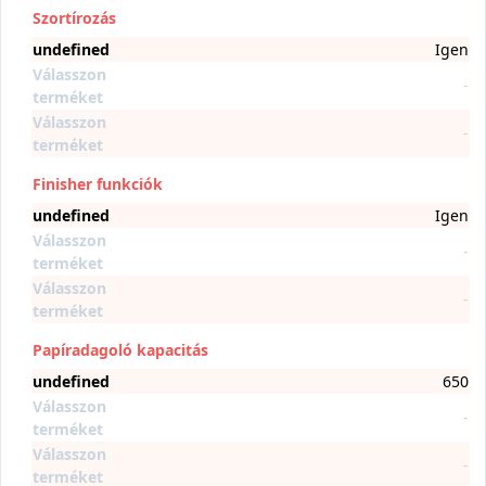
Szortírozás
undefined
Igen
Válasszon
-
terméket
Válasszon
-
terméket
Finisher funkciók
undefined
Igen
Válasszon
-
terméket
Válasszon
-
terméket
Papíradagoló kapacitás
undefined
650
Válasszon
-
terméket
Válasszon
-
terméket