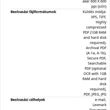
akár 600 X 600
ppi (szín)
Beolvasási fájlformátumok
Küldés módja:
XPS, TIFF,
Highly
compressed
PDF (1GB RAM
and hard disk
required),
Archival PDF
(A-1a, A-1b),
Secure PDF,
Searchable
PDF (optional
OCR with 1GB
RAM and hard
disk
required),
PDF, JPEG, JPG
Beolvasási célhelyek
e-mail,
Lexmark
Document