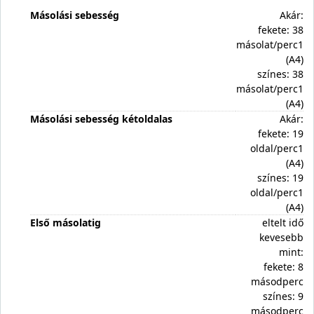
Másolási sebesség
Akár:
fekete: 38
másolat/perc1
(A4)
színes: 38
másolat/perc1
(A4)
Másolási sebesség kétoldalas
Akár:
fekete: 19
oldal/perc1
(A4)
színes: 19
oldal/perc1
(A4)
Első másolatig
eltelt idő
kevesebb
mint:
fekete: 8
másodperc
színes: 9
másodperc