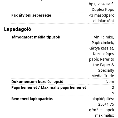
bps, V.34 Half-
Duplex Kbps
Fax átviteli sebessége
<3 másodperc
oldalanként
Lapadagoló
Támogatott média típusok
Vinil cimke,
Papírcímkék,
Kártya készlet,
Közönséges
papír, Refer to
the Paper &
Specialty
Media Guide
Dokumentum kezelési opció
Nem
Papírbemenet / Maximális papírbemenet
2
5
Bemeneti lapkapacitás
alapkiépítés:
250+1 75
g/m2-es lapok
maximális: