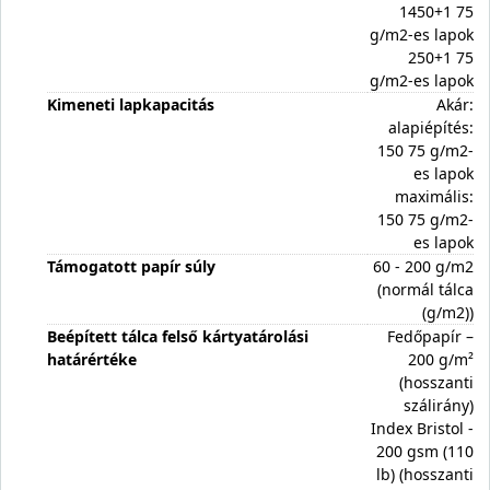
1450+1 75
g/m2-es lapok
250+1 75
g/m2-es lapok
Kimeneti lapkapacitás
Akár:
alapiépítés:
150 75 g/m2-
es lapok
maximális:
150 75 g/m2-
es lapok
Támogatott papír súly
60 - 200 g/m2
(normál tálca
(g/m2))
Beépített tálca felső kártyatárolási
Fedőpapír –
határértéke
200 g/m²
(hosszanti
szálirány)
Index Bristol -
200 gsm (110
lb) (hosszanti