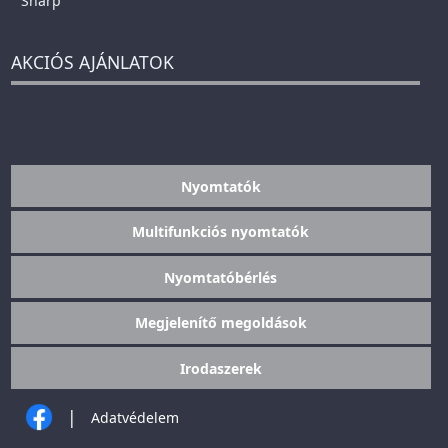
Sharp
AKCIÓS AJÁNLATOK
Nyomtatók
Multifunkciós nyomtatók
Nyomtatóbérlés
Megjelenítő megoldások
Irodaszerek
|
Adatvédelem