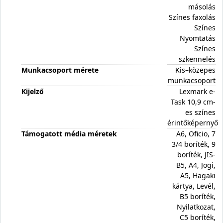
másolás
Színes faxolás
Színes
Nyomtatás
Színes
szkennelés
Munkacsoport mérete
Kis–közepes
munkacsoport
Kijelző
Lexmark e-
Task 10,9 cm-
es színes
érintőképernyő
Támogatott média méretek
A6, Oficio, 7
3/4 boríték, 9
boríték, JIS-
B5, A4, Jogi,
A5, Hagaki
kártya, Levél,
B5 boríték,
Nyilatkozat,
C5 boríték,