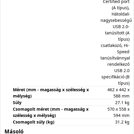
Certified port
(A típus),
Hátoldali
nagysebességű
USB 2.0-
tanúsított (A
típus)
csatlakozó, Hi-
Speed
tanúsítvánnyal
rendelkező
USB 2.0
specifikáció (B
típus)
Méret (mm - magasság x szélesség x
462 x 442 x
mélység)
588 mm
Súly
27.1 kg
Csomagolt méret (mm - magasság x
570 x 558 x
szélesség x mélység)
594 mm
Csomagolt súly (kg)
31.2 kg
Másoló