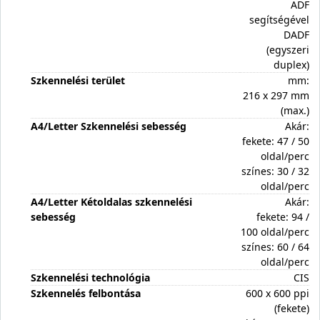
ADF
segítségével
DADF
(egyszeri
duplex)
Szkennelési terület
mm:
216 x 297 mm
(max.)
A4/Letter Szkennelési sebesség
Akár:
fekete: 47 / 50
oldal/perc
színes: 30 / 32
oldal/perc
A4/Letter Kétoldalas szkennelési
Akár:
sebesség
fekete: 94 /
100 oldal/perc
színes: 60 / 64
oldal/perc
Szkennelési technológia
CIS
Szkennelés felbontása
600 x 600 ppi
(fekete)