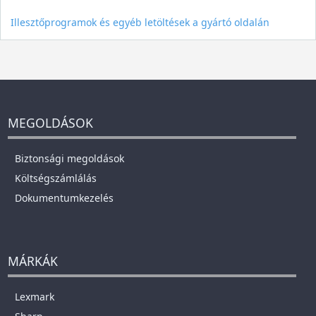
Illesztőprogramok és egyéb letöltések a gyártó oldalán
MEGOLDÁSOK
Biztonsági megoldások
Költségszámlálás
Dokumentumkezelés
MÁRKÁK
Lexmark