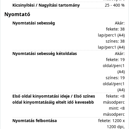
Kicsinyítési / Nagyítási tartomány
25 - 400 %
Nyomtató
Nyomtatási sebesség
Akár:
fekete: 38
lap/perc1 (A4)
színes: 38
lap/perc1 (A4)
Nyomtatási sebesség kétoldalas
Akár:
fekete: 19
oldal/perc1
(A4)
színes: 19
oldal/perc1
(A4)
Első oldal kinyomtatási ideje / Első színes
fekete: <8
oldal kinyomtatásáig eltelt idő kevesebb
másodperc
mint: <8
másodperc
Nyomtatás felbontása
fekete: 1200 x
1200 dpi,