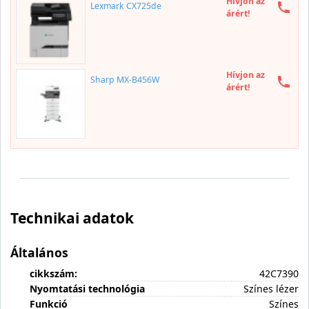
Hívjon az
Lexmark CX725de
árért!
Hívjon az
Sharp MX-B456W
árért!
Technikai adatok
Általános
cikkszám:
42C7390
Nyomtatási technológia
Színes lézer
Funkció
Színes