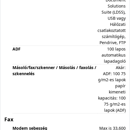
Solutions
Suite (LDSS),
USB vagy
Hálózati
csatlakoztatott
számítógép,
Pendrive, FTP
ADF
100 lapos
automatikus
lapadagoló
Másoló/fax/szkenner / Másolás / faxolás /
Akár:
szkennelés
ADF: 100 75
g/m2-es lapok
papír
kimeneti
kapacitás: 100
75 g/m2-es
lapok (ADF)
Fax
Modem sebesség
Max is 33,600