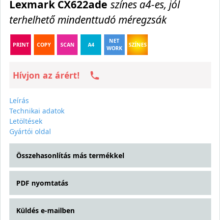
Lexmark CX622ade
színes a4-es, jól
terhelhető mindenttudó méregzsák
NET
PRINT
COPY
SCAN
A4
SZÍNES
WORK
Hívjon az árért!
Leírás
Technikai adatok
Letöltések
Gyártói oldal
Összehasonlítás más termékkel
PDF nyomtatás
Küldés e-mailben