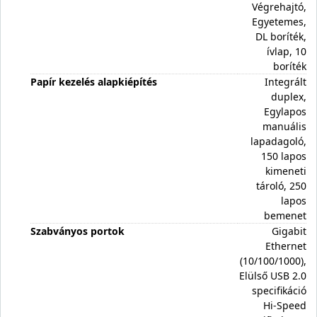
Végrehajtó,
Egyetemes,
DL boríték,
ívlap, 10
boríték
Papír kezelés alapkiépítés
Integrált
duplex,
Egylapos
manuális
lapadagoló,
150 lapos
kimeneti
tároló, 250
lapos
bemenet
Szabványos portok
Gigabit
Ethernet
(10/100/1000),
Elülső USB 2.0
specifikáció
Hi-Speed