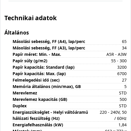
Technikai adatok
Általános
Másolási sebesség, FF (A4), lap/perc
65
Másolási sebesség, FF (A3), lap/perc
34
Papír méret: Min. - Max.
A5R - A3W
Papír súly (g/m2)
55 - 300
Papír kapacitás: Standard (lap)
3200
Papír kapacitás: Max. (lap)
6700
Felmelegedési idő (sec)
27
Memória általános (min/max), GB
5
Merevlemez
STD
Merevlemez kapacitás (GB)
500
Duplex
STD
Energiaszükséglet - Helyi váltóáramú
220 - 240V, 50
hálózati feszültség (Hz)
/ 60Hz
Energiafelhasználás (kW)
1,84