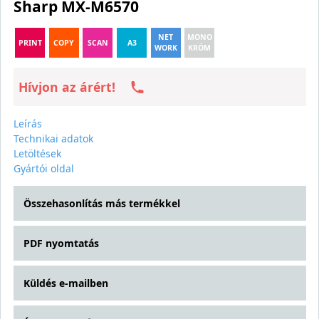
Sharp MX-M6570
NET
MONO
PRINT
COPY
SCAN
A3
WORK
KRÓM
Hívjon az árért!
Leírás
Technikai adatok
Letöltések
Gyártói oldal
Összehasonlítás más termékkel
PDF nyomtatás
Küldés e-mailben