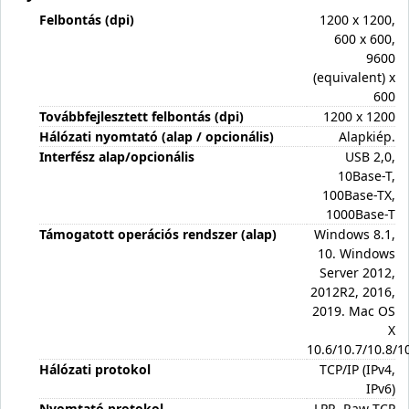
Felbontás (dpi)
1200 x 1200,
600 x 600,
9600
(equivalent) x
600
Továbbfejlesztett felbontás (dpi)
1200 x 1200
Hálózati nyomtató (alap / opcionális)
Alapkiép.
Interfész alap/opcionális
USB 2,0,
10Base-T,
100Base-TX,
1000Base-T
Támogatott operációs rendszer (alap)
Windows 8.1,
10. Windows
Server 2012,
2012R2, 2016,
2019. Mac OS
X
10.6/10.7/10.8/1
Hálózati protokol
TCP/IP (IPv4,
IPv6)
Nyomtató protokol
LPR, Raw TCP