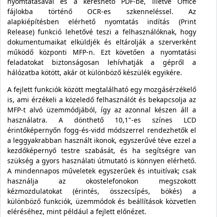
nyomtatásával és a kereshető PDF-be, illetve Office
fájlokba történő OCR-es szkenneléssel. Az
alapkiépítésben elérhető nyomtatás indítás (Print
Release) funkció lehetővé teszi a felhasználóknak, hogy
dokumentumaikat elküldjék és eltárolják a szerverként
működő központi MFP-n. Ezt követően a nyomtatási
feladatokat biztonságosan lehívhatják a gépről a
hálózatba kötött, akár öt különböző készülék egyikére.
A fejlett funkciók között megtalálható egy mozgásérzékelő
is, ami érzékeli a közeledő felhasználót és bekapcsolja az
MFP-t alvó üzemmódjából, így az azonnal készen áll a
használatra. A dönthető 10,1"-es színes LCD
érintőképernyőn fogg-és-vidd módszerrel rendezhetők el
a leggyakrabban használt ikonok, egyszerűvé téve ezzel a
kezdőképernyő testre szabását, és ha segítségre van
szükség a gyors használati útmutató is könnyen elérhető.
A mindennapos műveletek egyszerűek és intuitívak; csak
használja az okostelefonokon megszokott
kézmozdulatokat (érintés, összecsípés, bökés) a
különböző funkciók, üzemmódok és beállítások közvetlen
eléréséhez, mint például a fejlett előnézet.