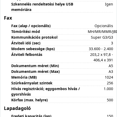
Szkennelés rendeltetési helye USB
Igen
memóriára
Fax
Fax (alap / opcionális)
Opcionális
Tömörítési mód
MH/MR/MMR/JB
Kommunikációs protokol
Super G3/G3
Átviteli idő (sec)
3
Modem sebessége (bps)
33.600 - 2.400
Átviteli felbontás
203,2 x 97,8 -
406,4 x 391
Dokumentum méret (Min)
A5
Dokumentum méret (Max)
A3
Memória (MB)
1024
Szürkeárnyalat szintek
256
Hívás regisztráció; egygombos hívás /
1.000
gyorshívás
Körfax (max. helyre)
500
Lapadagoló
Eredeti kapacitás (lap)
150