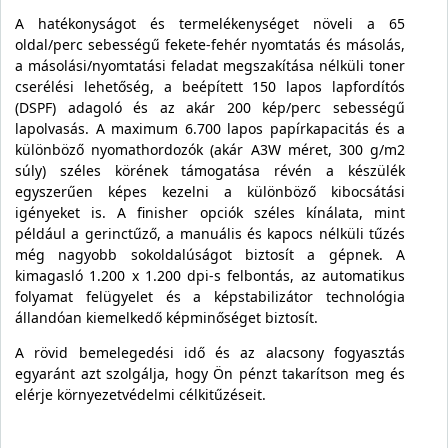
A hatékonyságot és termelékenységet növeli a 65
oldal/perc sebességű fekete-fehér nyomtatás és másolás,
a másolási/nyomtatási feladat megszakítása nélküli toner
cserélési lehetőség, a beépített 150 lapos lapfordítós
(DSPF) adagoló és az akár 200 kép/perc sebességű
lapolvasás. A maximum 6.700 lapos papírkapacitás és a
különböző nyomathordozók (akár A3W méret, 300 g/m2
súly) széles körének támogatása révén a készülék
egyszerűen képes kezelni a különböző kibocsátási
igényeket is. A finisher opciók széles kínálata, mint
például a gerinctűző, a manuális és kapocs nélküli tűzés
még nagyobb sokoldalúságot biztosít a gépnek. A
kimagasló 1.200 x 1.200 dpi-s felbontás, az automatikus
folyamat felügyelet és a képstabilizátor technológia
állandóan kiemelkedő képminőséget biztosít.
A rövid bemelegedési idő és az alacsony fogyasztás
egyaránt azt szolgálja, hogy Ön pénzt takarítson meg és
elérje környezetvédelmi célkitűzéseit.