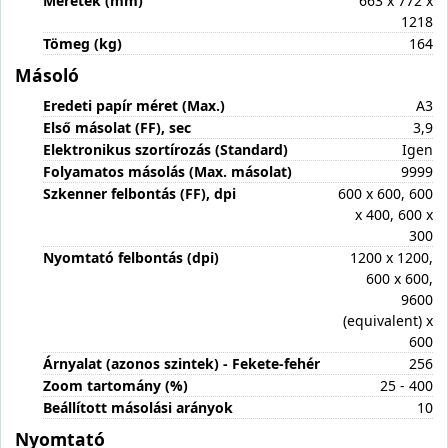
Méretek (mm)
663 x 772 x
1218
Tömeg (kg)
164
Másoló
Eredeti papír méret (Max.)
A3
Első másolat (FF), sec
3,9
Elektronikus szortírozás (Standard)
Igen
Folyamatos másolás (Max. másolat)
9999
Szkenner felbontás (FF), dpi
600 x 600, 600
x 400, 600 x
300
Nyomtató felbontás (dpi)
1200 x 1200,
600 x 600,
9600
(equivalent) x
600
Árnyalat (azonos szintek) - Fekete-fehér
256
Zoom tartomány (%)
25 - 400
Beállított másolási arányok
10
Nyomtató