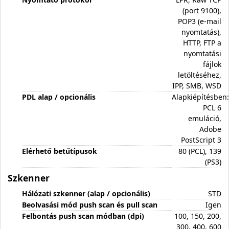
(port 9100),
POP3 (e-mail
nyomtatás),
HTTP, FTP a
nyomtatási
fájlok
letöltéséhez,
IPP, SMB, WSD
PDL alap / opcionális
Alapkiépítésben:
PCL 6
emuláció,
Adobe
PostScript 3
Elérhető betűtípusok
80 (PCL), 139
(PS3)
Szkenner
Hálózati szkenner (alap / opcionális)
STD
Beolvasási mód push scan és pull scan
Igen
Felbontás push scan módban (dpi)
100, 150, 200,
300, 400, 600