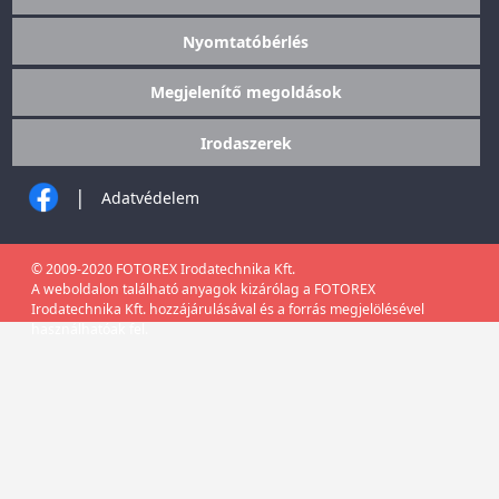
Nyomtatóbérlés
Megjelenítő megoldások
Irodaszerek
|
Adatvédelem
© 2009-2020 FOTOREX Irodatechnika Kft.
A weboldalon található anyagok kizárólag a FOTOREX
Irodatechnika Kft. hozzájárulásával és a forrás megjelölésével
használhatóak fel.