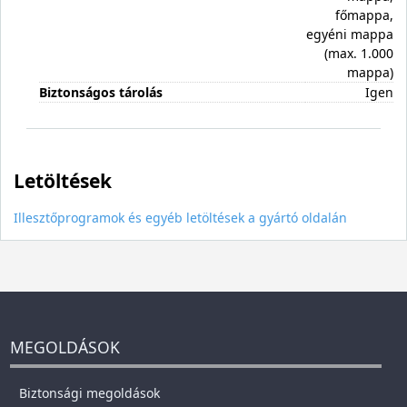
főmappa,
egyéni mappa
(max. 1.000
mappa)
Biztonságos tárolás
Igen
Letöltések
Illesztőprogramok és egyéb letöltések a gyártó oldalán
MEGOLDÁSOK
Biztonsági megoldások