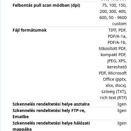
Felbontás pull scan módban (dpi)
75, 100, 150,
200, 300, 400,
600, 50 - 9600
custom
Fájl formátumok
TIFF, PDF,
PDF/A-1a,
PDF/A-1b,
titkosított PDF,
kompakt PDF,
JPEG, XPS,
kereshető
PDF, Microsoft
Office (pptx,
xlsx, docx),
szöveg (TXT),
rich text (RTF)
Szkennelés rendeltetési helye asztalra
Igen
Szkennelés rendeltetési hely FTP-re,
Igen
Emailbe
Szkennelés rendeltetési helye hálózati
Igen
mappába