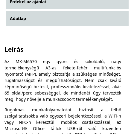
Érdekel az ajánlat
Adatlap
Leírás
Az MX-M6570 egy gyors és sokoldalú, nagy
termelékenységű A3-as fekete-fehér multifunkciós
nyomtató (MFP), amely biztosítja a szükséges minőséget,
rugalmasságot és megbízhatóságot. Nem csak kiváló
képminőségű biztosít, professzionális kivitelezéssel, akár
65 oldal/perc sebességgel, de mindenét úgy tervezték
meg, hogy növelje a munkacsoport termelékenységét.
Rugalmas munkafolyamatokat biztosít a felhő
szolgáltatásokba való egyszeri bejelentkezéssel, a WiFi-n
vagy NFC-n keresztüli mobilos csatlakozással, az
Microsoft® Office fájlok USB-ről való közvetlen