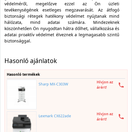
védelméről, megelőzve ezzel az Ön üzleti
tevékenységének esetleges megzavarását. Az átfogó
biztonsági rétegek hatékony védelmet nyújtanak mind
hálózata, mind adatai számára. Mindezeknek
köszönhetően Ön nyugodtan hátra dőlhet, vállalkozása és
adatai proaktív védelmet élveznek a legmagasabb szintű
biztonsággal.
Hasonló ajánlatok
Hasonló termékek
Hívjon az
Sharp MX-C303W
árért!
Hívjon az
Lexmark CX622ade
árért!