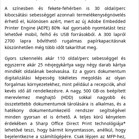
A színesben és fekete-fehérben is 30 oldal/perc
kibocsátási sebességgel azonnali termelékenységnövelés
érhető el, különösen azért, mert az új Adobe Embedded
Printer Engine (AEPE) 80% -kal gyorsabb nyomtatást tesz
lehetővé mobil, felhő és USB forrásokból. A 300 lapról
2700 lapra bővíthető rugalmas papírkapacitásnak
köszönhetően még több időt takaríthat meg.
Gyors szkennelés akár 110 oldal/perc sebességgel és
egyszerre akár 25 névjegykártya vagy négy darab kártya
mindkét oldalának beolvasása. Ez a gyors dokumentum
digitalizálási képesség tökéletes megoldás az olyan
forgalmas környezetekhez, mint például a recepciók, ahol
kevés idő áll rendelkezésre. A nagy, 500 GB-os beépített
merevlemez meghajtó (HDD) sokkal nagyobb és
összetettebb dokumentumok tárolására is alkalmas, és a
hatékony dokumentumkezelő rendszer segítségével
minden gyorsan el is érhető. A teljes körű kényelem
érdekében a Sharp Office Direct Print technológiája*
lehetővé teszi, hogy bármit kinyomtasson, anélkül, hogy
bejelentkezne a számítógépére. Csak lépjen az MFP-hez,