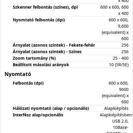
x 400
Szkenner felbontás (színes), dpi
600 x 600, 600
x 400
Nyomtató felbontás (dpi)
600 x 600,
9,600
(equivalent) x
600
Árnyalat (azonos szintek) - Fekete-fehér
256
Árnyalat (azonos szintek) - Színes
256
Zoom tartomány (%)
25 - 400
Beállított másolási arányok
10 (5R/5E)
Nyomtató
Felbontás (dpi)
600 x 600,
9600
(equivalent) x
600
Hálózati nyomtató (alap / opcionális)
Alapkiépítés
Interfész alap/opcionális
Alapkiépítésben:
USB 2.0,
10Base-