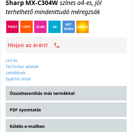
Sharp MX-C304W
színes a4-es, jól
terhelhető mindenttudó méregzsák
NET
PRINT
COPY
SCAN
A4
SZÍNES
WORK
Hívjon az árért!
Leírás
Technikai adatok
Letöltések
Gyártói oldal
Összehasonlítás más termékkel
PDF nyomtatás
Küldés e-mailben