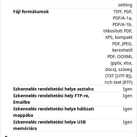
setting
Fájl formátumok
TIFF, PDF,
PDF/A-1a,
PDF/A-1b,
titkosított PDF,
XPS, kompakt
PDF, JPEG,
kereshető
PDF, OOXML
(pptx, xlsx,
docx), szöveg
(TXT [UTF-8]),
rich text (RTF)
Szkennelés rendeltetési helye asztalra
Igen
Szkennelés rendeltetési hely FTP-re,
Igen
Emailbe
Szkennelés rendeltetési helye hálózati
Igen
mappába
Szkennelés rendeltetési helye USB
Igen
memóriára