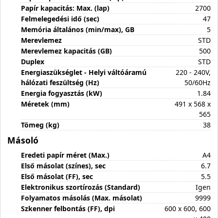
Papír kapacitás: Max. (lap)
2700
Felmelegedési idő (sec)
47
Memória általános (min/max), GB
5
Merevlemez
STD
Merevlemez kapacitás (GB)
500
Duplex
STD
Energiaszükséglet - Helyi váltóáramú
220 - 240V,
hálózati feszültség (Hz)
50/60Hz
Energia fogyasztás (kW)
1.84
Méretek (mm)
491 x 568 x
565
Tömeg (kg)
38
Másoló
Eredeti papír méret (Max.)
A4
Első másolat (színes), sec
6.7
Első másolat (FF), sec
5.5
Elektronikus szortírozás (Standard)
Igen
Folyamatos másolás (Max. másolat)
9999
Szkenner felbontás (FF), dpi
600 x 600, 600