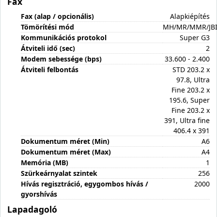
Fax
Fax (alap / opcionális)
Alapkiépítés
Tömörítési mód
MH/MR/MMR/JB
Kommunikációs protokol
Super G3
Átviteli idő (sec)
2
Modem sebessége (bps)
33.600 - 2.400
Átviteli felbontás
STD 203.2 x
97.8, Ultra
Fine 203.2 x
195.6, Super
Fine 203.2 x
391, Ultra fine
406.4 x 391
Dokumentum méret (Min)
A6
Dokumentum méret (Max)
A4
Memória (MB)
1
Szürkeárnyalat szintek
256
Hívás regisztráció, egygombos hívás /
2000
gyorshívás
Lapadagoló