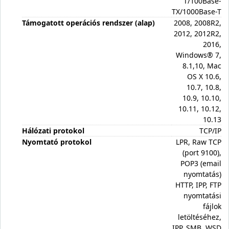
T/100Base-
TX/1000Base-T
Támogatott operációs rendszer (alap)
2008, 2008R2,
2012, 2012R2,
2016,
Windows® 7,
8.1,10, Mac
OS X 10.6,
10.7, 10.8,
10.9, 10.10,
10.11, 10.12,
10.13
Hálózati protokol
TCP/IP
Nyomtató protokol
LPR, Raw TCP
(port 9100),
POP3 (email
nyomtatás)
HTTP, IPP, FTP
nyomtatási
fájlok
letöltéséhez,
IPP, SMB, WSD