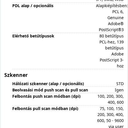
PDL alap / opcionális
Alapkiépítésben:
PCL 6,
Genuine
Adobe®
PostScript®3
Elérhető betűtípusok
80 betűtípus
PCL-hez, 139
betűtípus
Adobe
PostScript 3-
hoz
Szkenner
Hálózati szkenner (alap / opcionális)
STD
Beolvasási mód push scan és pull scan
Igen
Felbontás push scan módban (dpi)
100, 200, 300,
400, 600
Felbontás pull scan módban (dpi)
75, 100, 150,
200, 300, 400,
600, 50 - 9600
via user