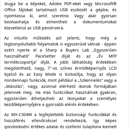
dugja be a képeket, Adobe PDF-eket vagy Microsoft®
Office fájlokat tartalmazó USB eszközét a gépbe, és
nyomtassa ki, amit szeretne. Vagy akár gyorsan
beolvashatja és elmentheti a dokumentumokat
közvetlenül az USB pendrivera.
Az intuitív működés azt jelenti, hogy még a
legbonyolultabb folyamatok is egyszerűvé válnak - éppen
ezért nyerte el a Sharp a Buyers Lab „Egyszerűen
használható” PaceSetter díját és az „Év MFP
termékcsoportja” díját. A jobb láthatóság érdekében
megdönthető, nagy, 7"-os színes érintőképernyős LCD
kijelző és az Easy Mode is biztosítja, hogy az olyan
mindennapi funkciók, mint például a „Szkennelés” vagy a
„Másolás”, nagy, azonnal elérhető ikonok formájában
jelennek meg. Ha más funkciókat használnak gyakran,
egyszerűen áthelyezheti az ikonjaikat a személyes
kezdőképernyőjére a gyorsabb elérés érdekében.
Az MX-C304W a legfejlettebb biztonsági funkciókkal és
hozzáférés ellenőrzéssel rendelkezik, így képes
gondoskodni értékes adatai és szellemi tulajdona kiemelt