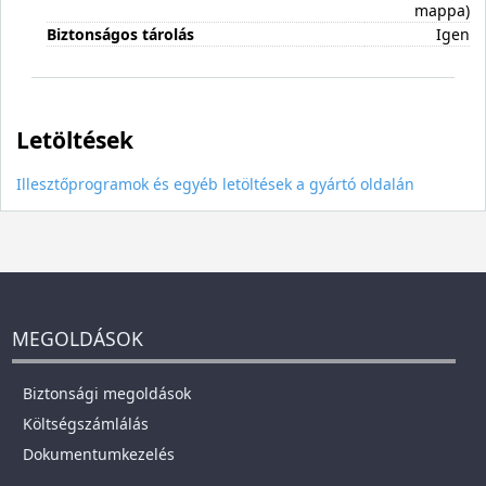
mappa)
Biztonságos tárolás
Igen
Letöltések
Illesztőprogramok és egyéb letöltések a gyártó oldalán
MEGOLDÁSOK
Biztonsági megoldások
Költségszámlálás
Dokumentumkezelés