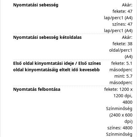
Nyomtatási sebesség
Akár:
fekete: 47
lap/perc1 (A4)
színes: 47
lap/perc1 (A4)
Nyomtatási sebesség kétoldalas
Akár:
fekete: 38
oldal/perc1
(A4)
Első oldal kinyomtatási ideje / Első színes
fekete: 5.1
oldal kinyomtatásáig eltelt idő kevesebb
másodperc
mint: 5.7
másodperc
Nyomtatás felbontása
fekete: 1200 x
1200 dpi,
4800
Színminőség
(2400 x 600
dpi)
színes: 4800
Színminőség