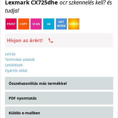
Lexmark CX725dhe
ocr szkennelés kell? és
tudja!
NET
PRINT
COPY
SCAN
A4
SZÍNES
WORK
Hívjon az árért!
Leírás
Technikai adatok
Letöltések
Gyártói oldal
Összehasonlítás más termékkel
PDF nyomtatás
Küldés e-mailben