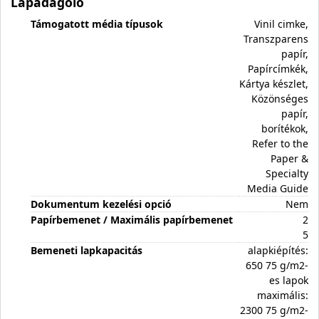
Lapadagoló
Támogatott média típusok
Vinil cimke,
Transzparens
papír,
Papírcímkék,
Kártya készlet,
Közönséges
papír,
borítékok,
Refer to the
Paper &
Specialty
Media Guide
Dokumentum kezelési opció
Nem
Papírbemenet / Maximális papírbemenet
2
5
Bemeneti lapkapacitás
alapkiépítés:
650 75 g/m2-
es lapok
maximális:
2300 75 g/m2-