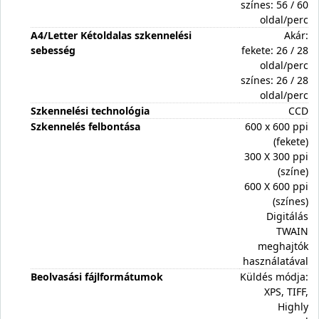
színes: 56 / 60
oldal/perc
A4/Letter Kétoldalas szkennelési
Akár:
sebesség
fekete: 26 / 28
oldal/perc
színes: 26 / 28
oldal/perc
Szkennelési technológia
CCD
Szkennelés felbontása
600 x 600 ppi
(fekete)
300 X 300 ppi
(színe)
600 X 600 ppi
(színes)
Digitálás
TWAIN
meghajtók
használatával
Beolvasási fájlformátumok
Küldés módja:
XPS, TIFF,
Highly