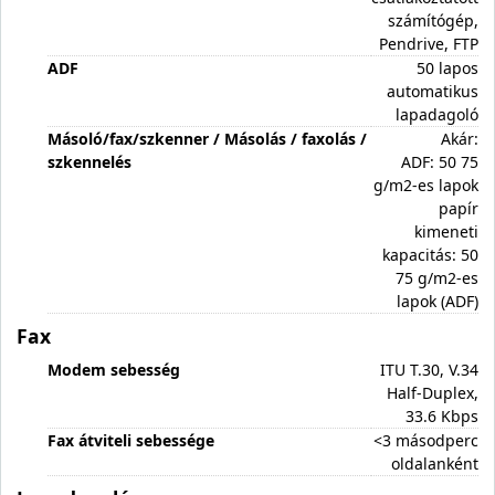
számítógép,
Pendrive, FTP
ADF
50 lapos
automatikus
lapadagoló
Másoló/fax/szkenner / Másolás / faxolás /
Akár:
szkennelés
ADF: 50 75
g/m2-es lapok
papír
kimeneti
kapacitás: 50
75 g/m2-es
lapok (ADF)
Fax
Modem sebesség
ITU T.30, V.34
Half-Duplex,
33.6 Kbps
Fax átviteli sebessége
<3 másodperc
oldalanként