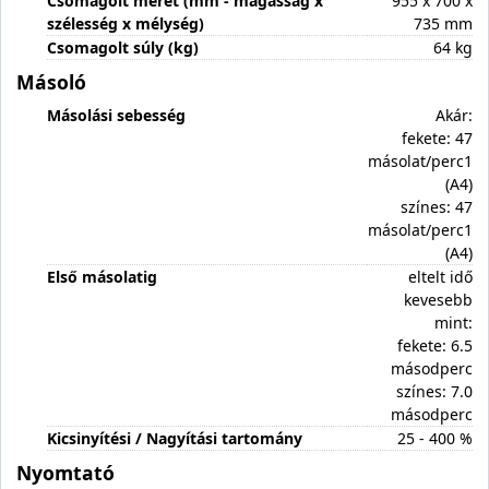
Csomagolt méret (mm - magasság x
955 x 700 x
szélesség x mélység)
735 mm
Csomagolt súly (kg)
64 kg
Másoló
Másolási sebesség
Akár:
fekete: 47
másolat/perc1
(A4)
színes: 47
másolat/perc1
(A4)
Első másolatig
eltelt idő
kevesebb
mint:
fekete: 6.5
másodperc
színes: 7.0
másodperc
Kicsinyítési / Nagyítási tartomány
25 - 400 %
Nyomtató