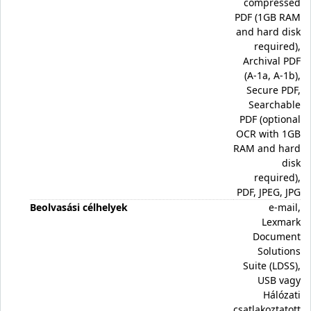
compressed
PDF (1GB RAM
and hard disk
required),
Archival PDF
(A-1a, A-1b),
Secure PDF,
Searchable
PDF (optional
OCR with 1GB
RAM and hard
disk
required),
PDF, JPEG, JPG
Beolvasási célhelyek
e-mail,
Lexmark
Document
Solutions
Suite (LDSS),
USB vagy
Hálózati
csatlakoztatott