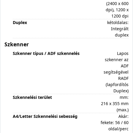
(2400 x 600
dpi), 1200 x
1200 dpi
Duplex
kétoldalas:
Integrált
duplex
Szkenner
Szkenner típus / ADF szkennelés
Lapos
szkenner az
ADF
segítségével
RADF
(lapfordítós
Duplex)
Szkennelési terület
mm:
216 x 355 mm
(max.)
A4/Letter Szkennelési sebesség
Akár:
fekete: 56 / 60
oldal/perc