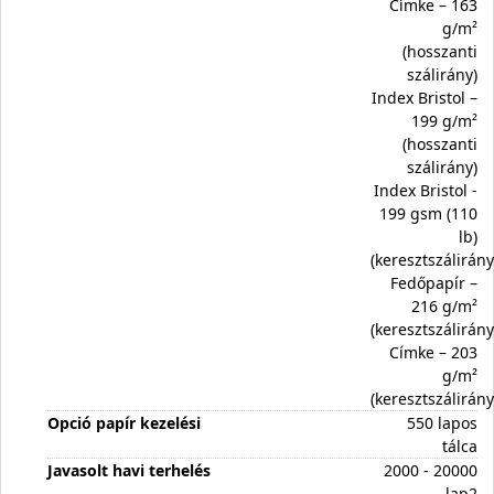
Címke – 163
g/m²
(hosszanti
szálirány)
Index Bristol –
199 g/m²
(hosszanti
szálirány)
Index Bristol -
199 gsm (110
lb)
(keresztszálirány
Fedőpapír –
216 g/m²
(keresztszálirány
Címke – 203
g/m²
(keresztszálirány
Opció papír kezelési
550 lapos
tálca
Javasolt havi terhelés
2000 - 20000
lap2