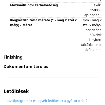
Maximális havi terhelhetőség
akár:
150000
lap/hónap3
Kiegyészítő tálca mérete (" - mag x szél x
mm - mag x
mély) / Méret
szél x mély):
not define
hüvelyk
kinyitott
tálcákkal: not
define mm
Finishing
Dokumentum tárolás
Letöltések
Illesztőprogramok és egyéb letöltések a gyártó oldalán