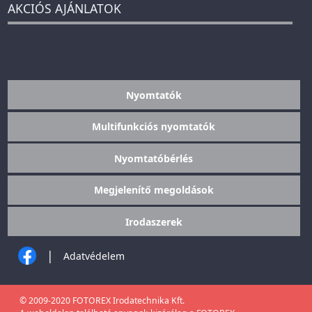
AKCIÓS AJÁNLATOK
Nyomtatók
Multifunkciós nyomtatók
Nyomtatóbérlés
Megjelenítő megoldások
Irodaszerek
|
Adatvédelem
© 2009-2020 FOTOREX Irodatechnika Kft.