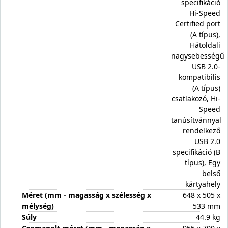
specifikáció
Hi-Speed
Certified port
(A típus),
Hátoldali
nagysebességű
USB 2.0-
kompatibilis
(A típus)
csatlakozó, Hi-
Speed
tanúsítvánnyal
rendelkező
USB 2.0
specifikáció (B
típus), Egy
belső
kártyahely
Méret (mm - magasság x szélesség x
648 x 505 x
mélység)
533 mm
Súly
44.9 kg