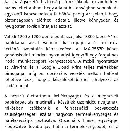
Az iparágvezető biztonsági funkcióknak köszönhetően
biztos lehet abban, hogy adatai biztonságban vannak. Az
egyszerű kapcsolódás a felhőhöz pedig azt jelenti, hogy
biztonságosan elérheti adatait, illetve könnyedén és
nyugodtan továbbíthatja is azokat.
Valódi 1200 x 1200 dpi felbontással, akár 3300 lapos A4-es
papírkapacitással, valamint kartonpapírra és borítékra
történő nyomtatás képességével az MX-B557P képes
gondoskodni minden nyomtatási igényről egy forgalmas
irodai munkacsoport környezetben. A mobil nyomtatást
az AirPrint és a Google Cloud Print teljes mértékben
támogatja, míg az opcionális vezeték nélküli hálózat
lehetővé teszi, hogy a készüléket bárhol elhelyezze az
irodán belül.
A hosszú élettartamú kellékanyagok és a megnövelt
papírkapacitás maximális készülék üzemidőt nyújtanak,
miközben csökkentik a felhasználói beavatkozás
szükségességét, ezáltal nagyobb termelékenységet és
hatékonyságot biztosítva. Opcionális finiser egységgel
kiegészítve tovább javíthatja a termelékenységet, és a