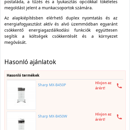
postaláda, a tűzés és a lyukasztás opciókkal tökéletes
megoldást jelent a munkacsoportok számára.
Az alapkiépítésben elérhető duplex nyomtatás és az
energiafogyasztást aktív és alvó üzemmódban egyaránt
csökkentő energiagazdálkodási funkciók együttesen
segítik a költségek csökkentését és a környezet
megóvását.
Hasonló ajánlatok
Hasonló termékek
Hívjon az
Sharp MX-B450P
árért!
Hívjon az
Sharp MX-B450W
árért!