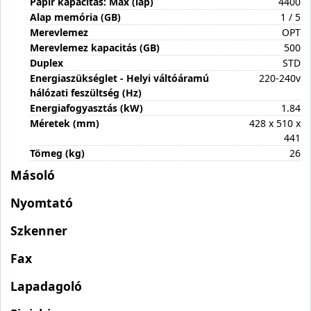
Papír kapacitás: Max (lap)
4400
Alap memória (GB)
1 / 5
Merevlemez
OPT
Merevlemez kapacitás (GB)
500
Duplex
STD
Energiaszükséglet - Helyi váltóáramú
220-240v
hálózati feszültség (Hz)
Energiafogyasztás (kW)
1.84
Méretek (mm)
428 x 510 x
441
Tömeg (kg)
26
Másoló
Nyomtató
Szkenner
Fax
Lapadagoló