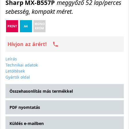
Sharp MX-B557P
meggyőző 52 lap/perces
sebesség, kompakt méret.
MONO
PRINT
A4
KRÓM
Hívjon az árért!
Leírás
Technikai adatok
Letöltések
Gyártói oldal
Összehasonlítás más termékkel
PDF nyomtatás
Küldés e-mailben