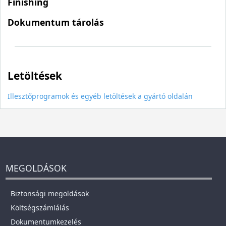
Finishing
Dokumentum tárolás
Letöltések
Illesztőprogramok és egyéb letöltések a gyártó oldalán
MEGOLDÁSOK
Biztonsági megoldások
Költségszámlálás
Dokumentumkezelés